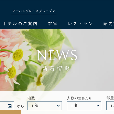
アーバングレイスグループ
ホテルのご案内
客室
レストラン
館内
NEWS
新着情報
泊数
人数
部
※1室あたり
泊
名
から